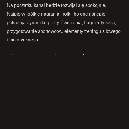
Na początku kanał będzie rozwijał się spokojnie.
Najpierw krótkie nagrania i rolki, bo one najlepiej
pokazują dynamikę pracy: ćwiczenia, fragmenty sesji,
przygotowanie sportowców, elementy treningu siłowego
i motorycznego.
Później chcemy dołożyć materiały, które wymagają
więcej niż kilkunastu sekund. Przykładowo:
jak poprawnie zacząć trening siłowy, jeśli nie masz
doświadczenia,
jak wygląda przygotowanie motoryczne piłkarza,
biegacza albo osoby wracającej po kontuzji,
kiedy ból na treningu jest sygnałem ostrzegawczym,