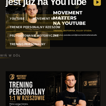
jest już na YouTube
YOUTUBE
MOVEMENT MATTERS
TRENER PERSONALNY RZESZÓW
PRZYGOTOWANIE MOTORYCZNE
TRENING PERSONALNY
WIŃ W DÓŁ