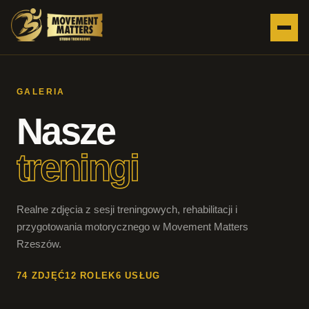
GALERIA
Nasze
treningi
Realne zdjęcia z sesji treningowych, rehabilitacji i
przygotowania motorycznego w Movement Matters
Rzeszów.
74 ZDJĘĆ
12 ROLEK
6 USŁUG