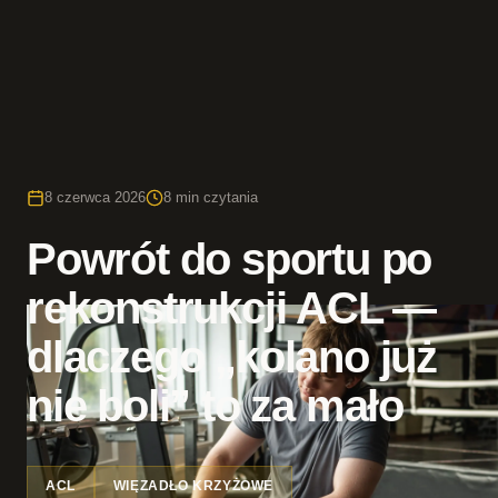
8 czerwca 2026
8 min czytania
Powrót do sportu po
rekonstrukcji ACL —
dlaczego „kolano już
nie boli” to za mało
ACL
WIĘZADŁO KRZYŻOWE