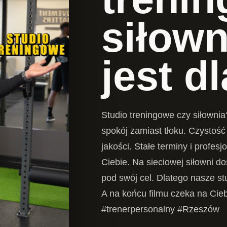
siłow
jest d
Studio treningowe czy siłowni
spokój zamiast tłoku. Czystoś
jakości. Stałe terminy i profesj
Ciebie. Na sieciowej siłowni d
pod swój cel. Dlatego nasze stu
A na końcu filmu czeka na Cieb
#trenerpersonalny #Rzeszów