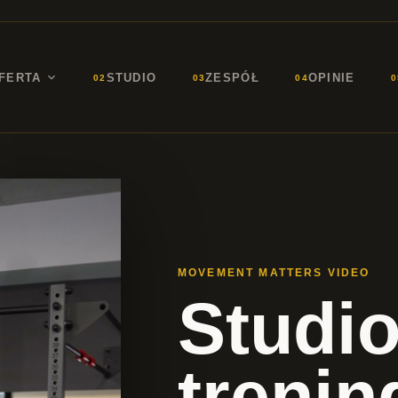
FERTA
STUDIO
ZESPÓŁ
OPINIE
02
03
04
0
MOVEMENT MATTERS VIDEO
Studi
treni