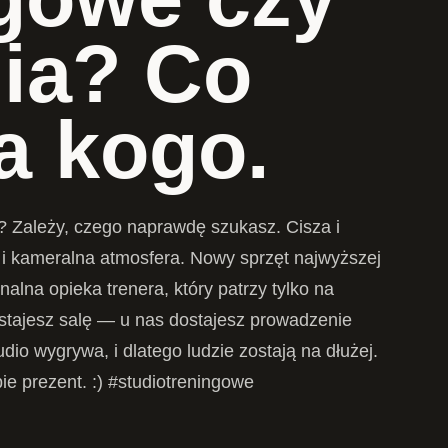
nia? Co
la kogo.
a? Zależy, czego naprawdę szukasz. Cisza i
ć i kameralna atmosfera. Nowy sprzęt najwyższej
onalna opieka trenera, który patrzy tylko na
ostajesz salę — u nas dostajesz prowadzenie
dio wygrywa, i dlatego ludzie zostają na dłużej.
ie prezent. :) #studiotreningowe