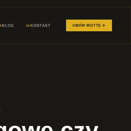
BLOG
KONTAKT
UMÓW WIZYTĘ
5
06
o
ngowe czy