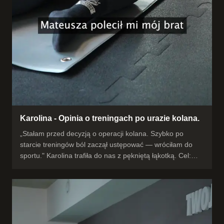
Karolina - Opinia o treningach po urazie kolana.
„Stałam przed decyzją o operacji kolana. Szybko po
starcie treningów ból zaczął ustępować — wróciłam do
sportu." Karolina trafiła do nas z pękniętą łąkotką. Cel:
opóźnić zabieg albo jak najlepiej się do niego
przygotować. Efekt — powrót do aktywności i 100%
zaufania do planu. „Każde ćwiczenie ma sens, czuję się
bezpiecznie — Mateusz koryguje nawet najmniejsze
błędy." Tak wygląda mądry, bezpieczny powrót po
kontuzji. #powrótpokontuzji #rehabilitacja #kolano #opinia