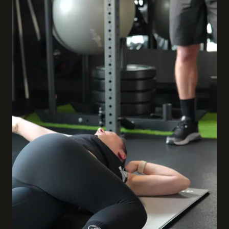
czekaj na idealny moment. Zacznij teraz. #metamorfoza
#odchudzanie #opinia #trening #Rzeszów