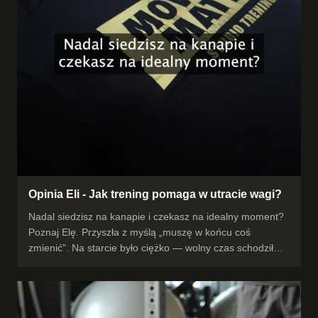
Opinia Eli - Jak trening pomaga w utracie wagi?
Nadal siedzisz na kanapie i czekasz na idealny moment?
Poznaj Elę. Przyszła z myślą „muszę w końcu coś
zmienić". Na starcie było ciężko — wolny czas schodził
przed telewizorem. Ale regularne treningi i zmiana
nawyków = -13 kg. I to nie koniec: więcej energii, rosnąca
siła i pewność siebie z tygodnia na tydzień. „Polecam
każdemu, kto chce w końcu zmienić swoje życie." Nie