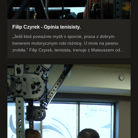
Filip Czyrek - Opinia tenisisty.
„Jeśli ktoś poważnie myśli o sporcie, praca z dobrym
trenerem motorycznym robi różnicę. U mnie na pewno
zrobiła." Filip Czyrek, tenisista, trenuje z Mateuszem od
2,5 roku — duży progres w sile, szybkości i wytrzymałości.
Bez przypadkowych ćwiczeń: każdy trening przemyślany i
dopasowany pod jego rozwój i cele. Jest motywacja i
wsparcie, ale też wymagania, które pchają do przodu.
#opinia #tenis #przygotowaniemotoryczne #Rzeszów
#trening