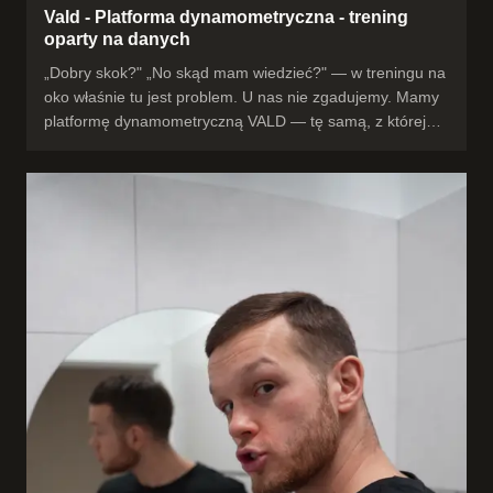
Vald - Platforma dynamometryczna - trening
oparty na danych
„Dobry skok?" „No skąd mam wiedzieć?" — w treningu na
oko właśnie tu jest problem. U nas nie zgadujemy. Mamy
platformę dynamometryczną VALD — tę samą, z której
korzystają kluby Premier League, Serie A i La Liga. Każdy
skok, każdy ruch i każdy postęp jest zmierzony. Widzisz
czarno na białym, co rośnie, a nad czym trzeba
popracować — i trenujesz pod dane, a nie pod
przeczucie. To jest różnica między „ćwiczę" a „realnie się
rozwijam". #VALD #treningnadanych
#przygotowaniemotoryczne #Rzeszów