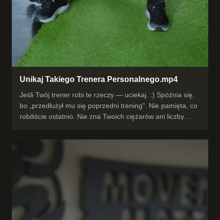
Unikaj Takiego Trenera Personalnego.mp4
Jeśli Twój trener robi te rzeczy — uciekaj. :) Spóźnia się,
bo „przedłużył mu się poprzedni trening". Nie pamięta, co
robiliście ostatnio. Nie zna Twoich ciężarów ani liczby
powtórzeń. Rzuca „brawo, dobra robota" w kosmos,
zamiast patrzeć na technikę. To nie jest prowadzenie — to
odklepywanie godziny. U dobrego trenera każdy trening
jest zaplanowany, zapisany i ułożony pod Ciebie. Różnicę
czujesz od pierwszego wejścia. #trenerpersonalny
#trening #Rzeszów #poradytreningowe