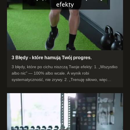
3 Błędy - które hamują Twój progres.
3 błędy, które po cichu niszczą Twoje efekty: 1. „Wszystko
albo nic" — 100% albo wcale. A wynik robi
systematyczność, nie zrywy. 2. „Trenuję siłowo, więc
mogę jeść, ile chcę." Nie możesz — dieta i tak decyduje.
3. Za mało snu. Mięśnie budują się w nocy, nie na sali.
Trening to dopiero bodziec. Popraw te trzy rzeczy, zanim
dołożysz kolejny trening. Często to wystarczy, żeby
ruszyło z miejsca. #trening #błędytreningowe
#regeneracja #dieta #Rzeszów