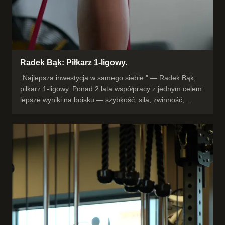
Radek Bąk: Piłkarz 1-ligowy.
„Najlepsza inwestycja w samego siebie." — Radek Bąk,
piłkarz 1-ligowy. Ponad 2 lata współpracy z jednym celem:
lepsze wyniki na boisku — szybkość, siła, zwinność,
pewność siebie. Od pierwszego treningu profesjonalizm i
wiedza, a po drodze ogromny progres w fizyczności na
boisku. „Mogę z czystym sumieniem polecić każdemu
profesjonalnemu piłkarzowi." #opinia #piłkanożna #1liga
#przygotowaniemotoryczne #Rzeszów