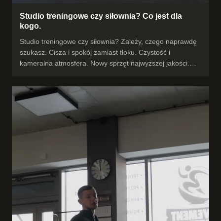
Studio treningowe czy siłownia? Co jest dla
kogo.
Studio treningowe czy siłownia? Zależy, czego naprawdę
szukasz. Cisza i spokój zamiast tłoku. Czystość i
kameralna atmosfera. Nowy sprzęt najwyższej jakości.
Stałe terminy i profesjonalna opieka trenera, który patrzy
tylko na Ciebie. Na sieciowej siłowni dostajesz salę — u
nas dostajesz prowadzenie pod swój cel. Dlatego nasze
studio wygrywa, i dlatego ludzie zostają na dłużej. A na
końcu filmu czeka na Ciebie prezent. :) #studiotreningowe
#trenerpersonalny #Rzeszów