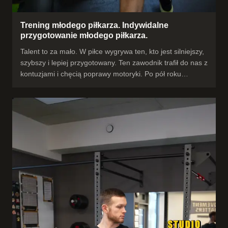
Trening młodego piłkarza. Indywidalne
przygotowanie młodego piłkarza.
Talent to za mało. W piłce wygrywa ten, kto jest silniejszy,
szybszy i lepiej przygotowany. Ten zawodnik trafił do nas z
kontuzjami i chęcią poprawy motoryki. Po pół roku
indywidualnego przygotowania mówi wprost: nigdy nie
czuł się tak sprawny i mocny fizycznie. Bez cudów — detal
po detalu, pod konkretnego piłkarza i jego pozycję. Tak
buduje się przewagę, której nie da trening grupowy w
klubie. #przygotowaniemotoryczne #piłkanożna
#młodypiłkarz #Rzeszów #trening